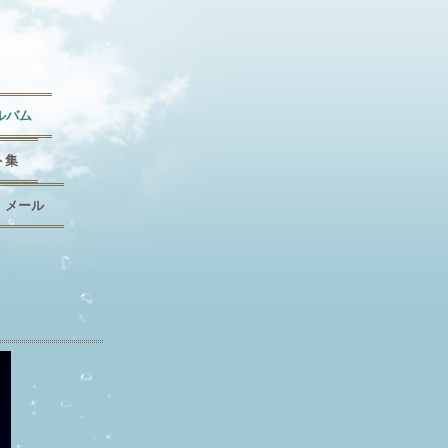
ルバム
ト集
メール