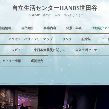
自立生活センターHANDS世田谷
HANDS世田谷のホームページへようこそ!!
最新情報
自己紹介
事業内容
背景・年表
活動紹介ア
アクセス・バリアフリーマップ
リンク
記念誌
アー
ム
レビュー
東日本大震災に関して
自立生活セミナー
リアフリー情報
運営規定